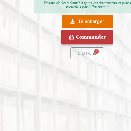
Dessin de Jean Soutif d’après les documents et plans
recueillis par l’illustrateur
Télécharger
Commander
0.00
€