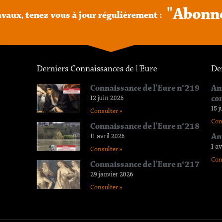
"
A
b
o
n
n
avaux,
tenez
vous
à
jour
régulièrement
:
Derniers Connaissances de l'Eure
De
Connaissance de l’Eure n°219
An
12 juin 2026
co
15 j
Consulter »
Con
Connaissance de l’Eure n°218
11 avril 2026
An
1 av
Consulter »
Con
Connaissance de l’Eure n°217
29 janvier 2026
Consulter »