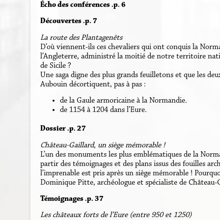
Écho des conférences .p. 6
Découvertes .p. 7
La route des Plantagenêts
D’où viennent-ils ces chevaliers qui ont conquis la Norma
l’Angleterre, administré la moitié de notre territoire nat
de Sicile ?
Une saga digne des plus grands feuilletons et que les de
Aubouin décortiquent, pas à pas :
de la Gaule armoricaine à la Normandie.
de 1154 à 1204 dans l’Eure.
Dossier .p. 27
Château-Gaillard, un siège mémorable !
L’un des monuments les plus emblématiques de la Norman
partir des témoignages et des plans issus des fouilles arc
l’imprenable est pris après un siège mémorable ! Pourq
Dominique Pitte, archéologue et spécialiste de Château-G
Témoignages .p. 37
Les châteaux forts de l’Eure (entre 950 et 1250)