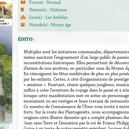
Format :
Normal
Thème(s) :
Châteaux
Lieu(x) :
Les Andelys
Période(s) :
Moyen âge
ÉDITO :
Multiples sont les initiatives communales, départemental
même suscitent l’engouement d’un large public de passio
reconstitutions historiques. Elles permettent de découvrir
d’armes de nos ancêtres, en particulier ceux du Moyen Â
En témoignent les fêtes médiévales de plus en plus prisée
par les enfants. Certes, à côté d’organisations de prestig
« amateur ». Pourtant, réunir quelques jongleurs, musici
suffire à créer l’aventure du voyage dans le passé et à st
lorsque cette manifestation met en scène un personnage 
monument ou ses vestiges et leurs travaux de restaurati
Ce numéro de Connaissance de l’Eure vous invite à entrer
forts. Sur la route des Plantagenêts, nous accompagnons
origines cette illustre dynastie qui a compté plusieurs 
Jean sans Terre et l’annexion par le roi de France Phili
rd.
Grâce à un texte de notre regretté président Jacques Aubo