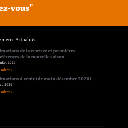
e
z
-
v
o
u
s
"
rnières Actualités
imations de la rentrée et premières
nférences de la nouvelle saison
uillet 2026
sulter »
imations à venir (de mai à décembre 2026)
ril 2026
sulter »