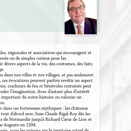
es, régionales et associatives qui encouragent et
nnés ou de simples curieux pour les
 divers aspects de la vie, des coutumes, des faits
ge.
s dans nos villes et nos villages, et pas seulement
e, ces évocations peuvent parfois revêtir un aspect
ens, cracheurs de feu et bénévoles costumés peut
imuler l’imagination. Avec d’autant plus d’intérêt
important de notre histoire ou valorise un
on.
 dans ces forteresses mythiques : les châteaux
 tout d’abord avec Jean-Claude Rigal-Roy dès les
ducs de Normandie jusqu’à Richard Cœur de Lion et
ppe Auguste en 1204.
in, nous les suivons sur le territoire actuel de