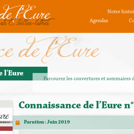
de l'Eure
Notre histoi
rts & belles-lettres
Agendas
Co
e de l'Eure
 l'Eure
Parcourez les couvertures et sommaires 
Connaissance de l’Eure n
Parution : Juin 2019