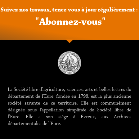
Suivez
nos
travaux,
tenez
vous
à
jour
régulièrement
:
"
A
b
o
n
n
e
z
-
v
o
u
s
"
La Société libre d’agriculture, sciences, arts et belles-lettres du
département de l’Eure, fondée en 1798, est la plus ancienne
société savante de ce territoire. Elle est communément
désignée sous l’appellation simplifiée de Société libre de
l’Eure. Elle a son siège à Évreux, aux Archives
départementales de l’Eure.