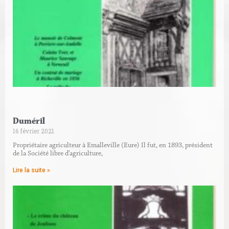
L
Duméril
16 février 2021
Propriétaire agriculteur à Emalleville (Eure) Il fut, en 1893, président
de la Société libre d’agriculture,
Lire la suite »