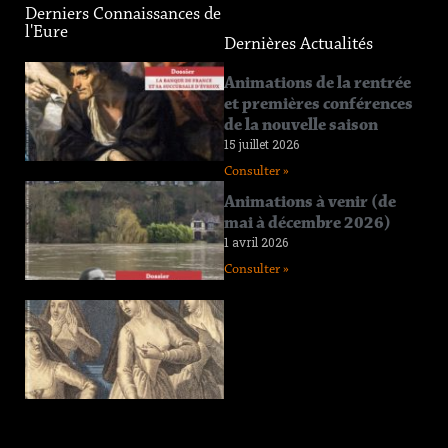
Derniers Connaissances de
l'Eure
Dernières Actualités
Connaissance
Animations de la rentrée
de l’Eure
et premières conférences
n°219
de la nouvelle saison
12 juin 2026
15 juillet 2026
Consulter »
Consulter »
Connaissance
Animations à venir (de
de l’Eure
mai à décembre 2026)
n°218
1 avril 2026
11 avril 2026
Consulter »
Consulter »
Connaissance
de l’Eure
n°217
29 janvier 2026
Consulter »