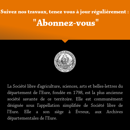
Suivez
nos
travaux,
tenez
vous
à
jour
régulièrement
:
"
A
b
o
n
n
e
z
-
v
o
u
s
"
La Société libre d’agriculture, sciences, arts et belles-lettres du
département de l’Eure, fondée en 1798, est la plus ancienne
société savante de ce territoire. Elle est communément
désignée sous l’appellation simplifiée de Société libre de
l’Eure. Elle a son siège à Évreux, aux Archives
départementales de l’Eure.