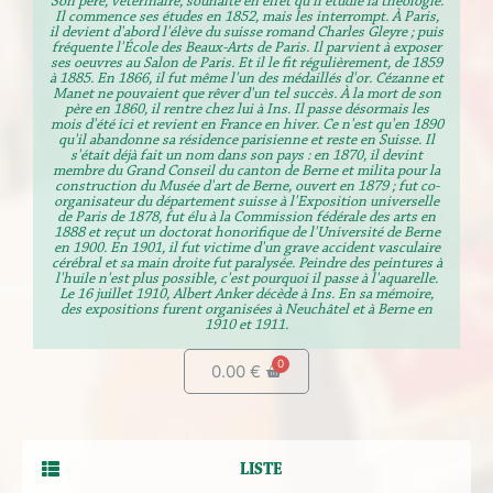
Son père, vétérinaire, souhaite en effet qu'il étudie la théologie.
Il commence ses études en 1852, mais les interrompt. À Paris,
il devient d'abord l'élève du suisse romand Charles Gleyre ; puis
fréquente l'École des Beaux-Arts de Paris. Il parvient à exposer
ses oeuvres au Salon de Paris. Et il le fit régulièrement, de 1859
à 1885. En 1866, il fut même l'un des médaillés d'or. Cézanne et
Manet ne pouvaient que rêver d'un tel succès. À la mort de son
père en 1860, il rentre chez lui à Ins. Il passe désormais les
mois d'été ici et revient en France en hiver. Ce n'est qu'en 1890
qu'il abandonne sa résidence parisienne et reste en Suisse. Il
s'était déjà fait un nom dans son pays : en 1870, il devint
membre du Grand Conseil du canton de Berne et milita pour la
construction du Musée d'art de Berne, ouvert en 1879 ; fut co-
organisateur du département suisse à l'Exposition universelle
de Paris de 1878, fut élu à la Commission fédérale des arts en
1888 et reçut un doctorat honorifique de l'Université de Berne
en 1900. En 1901, il fut victime d'un grave accident vasculaire
cérébral et sa main droite fut paralysée. Peindre des peintures à
l'huile n'est plus possible, c'est pourquoi il passe à l'aquarelle.
Le 16 juillet 1910, Albert Anker décède à Ins. En sa mémoire,
des expositions furent organisées à Neuchâtel et à Berne en
1910 et 1911.
0.00
€
LISTE