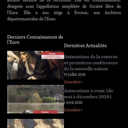
société savante de ce territoire. Elle est communément
désignée sous l’appellation simplifiée de Société libre de
l’Eure. Elle a son siège à Évreux, aux Archives
départementales de l’Eure.
Derniers Connaissances de
l'Eure
Dernières Actualités
Connaissance
Animations de la rentrée
de l’Eure
et premières conférences
n°219
de la nouvelle saison
12 juin 2026
15 juillet 2026
Consulter »
Consulter »
Connaissance
Animations à venir (de
de l’Eure
mai à décembre 2026)
n°218
1 avril 2026
11 avril 2026
Consulter »
Consulter »
Connaissance
de l’Eure