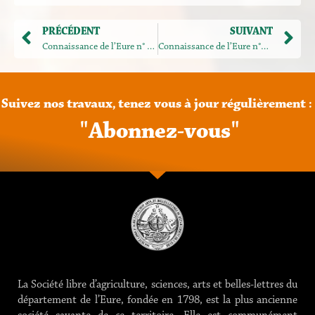
PRÉCÉDENT
SUIVANT
Connaissance de l’Eure n° 212
Connaissance de l’Eure n°214
Suivez
nos
travaux,
tenez
vous
à
jour
régulièrement
:
"
A
b
o
n
n
e
z
-
v
o
u
s
"
La Société libre d’agriculture, sciences, arts et belles-lettres du
département de l’Eure, fondée en 1798, est la plus ancienne