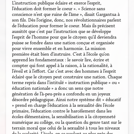
L’instruction publique éclaire et exerce l’esprit,
l’éducation doit former le coeur ». « Science sans
conscience n’est que ruine de l’âme », disait Gargantua à
son fils. Dès l’origine, donc, nos révolutionnaires parlent
de l’éducation pour former le coeur. Mais ils précisent
aussitôt que c’est par l’instruction que se développe
l’esprit de l’homme pour que le citoyen qu’il deviendra
puisse se fondre dans une nation conçue et organisée
pour vivre ensemble et en harmonie. La mission
première était bien d’instruire. C’est à l’école qu’on
apprend les fondamentaux : le savoir lire, écrire et
compter qui font appel à la raison, à la rationalité, à
l’éveil et à l’effort. Car c’est avec des hommes à l’esprit
éclairé que le citoyen peut construire une nation. Chaque
terme repris dans l’intitulé « instruction publique » ou «
éducation nationale » a donc un sens que notre
génération de l’à-peu-près a confondu en un joyeux
désordre pédagogique. Ainsi notre système dit « éducatif
» prend en charge l’éducation à la sexualité dès l’école
primaire, l’éducation contre le harcèlement dans les
écoles élémentaires, la sensibilisation à la citoyenneté
numérique au collège, ou la question du genre tant sur le
terrain moral que celui de la sexualité à tous les niveaux
de la scolarité. L’école, en se voulant au plus près des