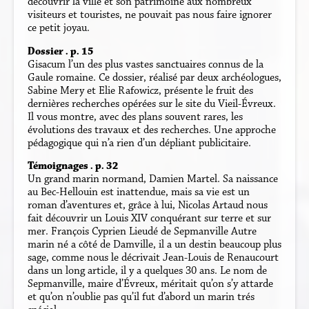
découvrir la ville et son patrimoine aux nombreux
visiteurs et touristes, ne pouvait pas nous faire ignorer
ce petit joyau.
Dossier . p. 15
Gisacum l’un des plus vastes sanctuaires connus de la
Gaule romaine. Ce dossier, réalisé par deux archéologues,
Sabine Mery et Elie Rafowicz, présente le fruit des
dernières recherches opérées sur le site du Vieil-Évreux.
Il vous montre, avec des plans souvent rares, les
évolutions des travaux et des recherches. Une approche
pédagogique qui n’a rien d’un dépliant publicitaire.
Témoignages . p. 32
Un grand marin normand, Damien Martel. Sa naissance
au Bec-Hellouin est inattendue, mais sa vie est un
roman d’aventures et, grâce à lui, Nicolas Artaud nous
fait découvrir un Louis XIV conquérant sur terre et sur
mer. François Cyprien Lieudé de Sepmanville Autre
marin né a côté de Damville, il a un destin beaucoup plus
sage, comme nous le décrivait Jean-Louis de Renaucourt
dans un long article, il y a quelques 30 ans. Le nom de
Sepmanville, maire d’Évreux, méritait qu’on s’y attarde
et qu’on n’oublie pas qu’il fut d’abord un marin trés