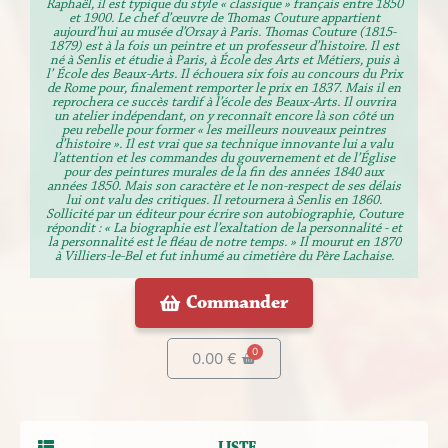
Raphaël, il est typique du style « classique » français entre 1850
et 1900. Le chef d’œuvre de Thomas Couture appartient
aujourd’hui au musée d’Orsay à Paris. Thomas Couture (1815-
1879) est à la fois un peintre et un professeur d’histoire. Il est
né à Senlis et étudie à Paris, à École des Arts et Métiers, puis à
l’ École des Beaux-Arts. Il échouera six fois au concours du Prix
de Rome pour, finalement remporter le prix en 1837. Mais il en
reprochera ce succès tardif à l’école des Beaux-Arts. Il ouvrira
un atelier indépendant, on y reconnaît encore là son côté un
peu rebelle pour former « les meilleurs nouveaux peintres
d’histoire ». Il est vrai que sa technique innovante lui a valu
l’attention et les commandes du gouvernement et de l’Église
pour des peintures murales de la fin des années 1840 aux
années 1850. Mais son caractère et le non-respect de ses délais
lui ont valu des critiques. Il retournera à Senlis en 1860.
Sollicité par un éditeur pour écrire son autobiographie, Couture
répondit : « La biographie est l’exaltation de la personnalité - et
la personnalité est le fléau de notre temps. » Il mourut en 1870
à Villiers-le-Bel et fut inhumé au cimetière du Père Lachaise.
Commander
0.00
€