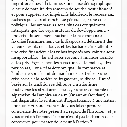
migrations dues à la famine, • une crise démographique :
le taux de natalité des romains de souche s’est effondré
et pour suppléer aux impératifs laborieux, le recours aux
esclaves puis aux affranchis se généralise, • une crise
politique : les empereurs sont plus des conquérants
intrigants que des organisateurs du développement, •
une crise du sentiment national : la pax romana a
favorisé l’enracinement de la diaspora au détriment des
valeurs des fils de la louve, et les barbares s’installent, •
une crise financière : les tribus imposés aux vaincus sont
insupportables ; les richesses servent à financer l’armée
et les privilèges et non les structures et le maillage des
territoires, • une crise économique : le commerce et
l’industrie sont le fait de marchands apatrides, • une
crise sociale : la société se fragmente, se divise ; l’unité
basée sur la tradition se délite, le christianisme
bouleverse les structures sociales, • une crise morale : la
séparation de l’empire en deux (Orient et Occident) a
fait disparaître le sentiment d’appartenance à une nation
libre, unie et conquérante. Je vous laisse prendre
conscience de notre présent au regard de l’histoire... et je
vous invite à l’espoir. L’espoir n’est-il pas le chemin de la
conscience pour passer de la peur à l’action ?