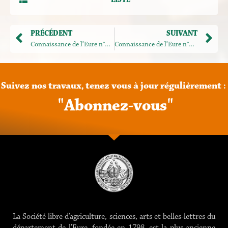
LISTE
PRÉCÉDENT
SUIVANT
Connaissance de l’Eure n°206
Connaissance de l’Eure n°208
Suivez
nos
travaux,
tenez
vous
à
jour
régulièrement
:
"
A
b
o
n
n
e
z
-
v
o
u
s
"
La Société libre d’agriculture, sciences, arts et belles-lettres du