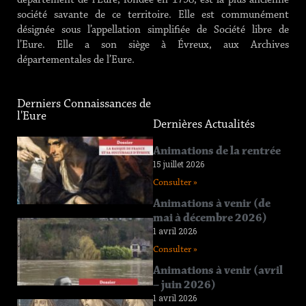
département de l’Eure, fondée en 1798, est la plus ancienne
société savante de ce territoire. Elle est communément
désignée sous l’appellation simplifiée de Société libre de
l’Eure. Elle a son siège à Évreux, aux Archives
départementales de l’Eure.
Derniers Connaissances de
l'Eure
Dernières Actualités
Connaissance
Animations de la rentrée
de l’Eure
15 juillet 2026
n°219
Consulter »
12 juin 2026
Animations à venir (de
Consulter »
mai à décembre 2026)
Connaissance
1 avril 2026
de l’Eure
Consulter »
n°218
11 avril 2026
Animations à venir (avril
– juin 2026)
Consulter »
1 avril 2026
Connaissance