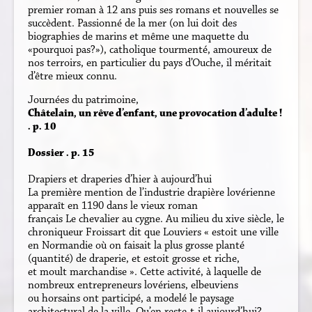
premier roman à 12 ans puis ses romans et nouvelles se
succèdent. Passionné de la mer (on lui doit des
biographies de marins et même une maquette du
«pourquoi pas?»), catholique tourmenté, amoureux de
nos terroirs, en particulier du pays d’Ouche, il méritait
d’être mieux connu.
Journées du patrimoine,
Châtelain, un rêve d’enfant, une provocation d’adulte !
. p. 10
Dossier . p. 15
Drapiers et draperies d’hier à aujourd’hui
La première mention de l’industrie drapière lovérienne
apparaît en 1190 dans le vieux roman
français Le chevalier au cygne. Au milieu du xive siècle, le
chroniqueur Froissart dit que Louviers « estoit une ville
en Normandie où on faisait la plus grosse planté
(quantité) de draperie, et estoit grosse et riche,
et moult marchandise ». Cette activité, à laquelle de
nombreux entrepreneurs lovériens, elbeuviens
ou horsains ont participé, a modelé le paysage
architectural de la ville. Qu’en reste-t-il aujourd’hui?