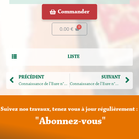
Commander
0.00
€
LISTE
PRÉCÉDENT
SUIVANT
Connaissance de l’Eure n°199
Connaissance de l’Eure n°201
Suivez
nos
travaux,
tenez
vous
à
jour
régulièrement
:
"
A
b
o
n
n
e
z
-
v
o
u
s
"