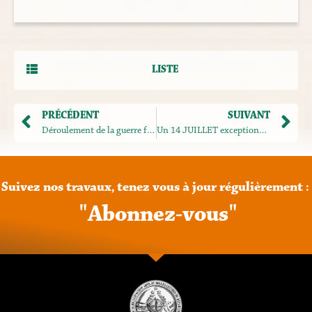
LISTE
PRÉCÉDENT
SUIVANT
Déroulement de la guerre franco-prussienne de 1870-1871 à Evreux (partie II) (À travers l’histoire des communications postales de la ville au cours de cette période)
Un 14 JUILLET exceptionnel – Bois le Roi 14h30
Suivez
nos
travaux,
tenez
vous
à
jour
régulièrement
:
"
A
b
o
n
n
e
z
-
v
o
u
s
"