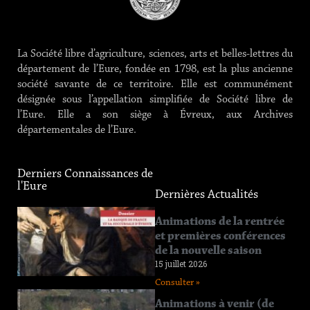
La Société libre d’agriculture, sciences, arts et belles-lettres du
département de l’Eure, fondée en 1798, est la plus ancienne
société savante de ce territoire. Elle est communément
désignée sous l’appellation simplifiée de Société libre de
l’Eure. Elle a son siège à Évreux, aux Archives
départementales de l’Eure.
Derniers Connaissances de
l'Eure
Dernières Actualités
Connaissance
Animations de la rentrée
de l’Eure
et premières conférences
n°219
de la nouvelle saison
12 juin 2026
15 juillet 2026
Consulter »
Consulter »
Connaissance
Animations à venir (de