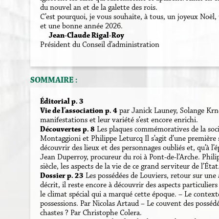
du nouvel an et de la galette des rois.
C’est pourquoi, je vous souhaite, à tous, un joyeux Noël,
et une bonne année 2026.
Jean-Claude Rigal-Roy
Président du Conseil d’administration
SOMMAIRE :
Éditorial p. 3
Vie de l’association
p. 4
par Janick Launey, Solange Krn
manifestations et leur variété s’est encore enrichi.
Découvertes p. 8
Les plaques commémoratives de la socié
Montaggioni et Philippe Leturcq Il s’agit d’une première 
découvrir des lieux et des personnages oubliés et, qu’à
Jean Duperroy, procureur du roi à Pont-de-l’Arche. Phili
siècle, les aspects de la vie de ce grand serviteur de l’État
Dossier p. 23
Les possédées de Louviers, retour sur une 
décrit, il reste encore à découvrir des aspects particuliers 
le climat spécial qui a marqué cette époque. – Le contexte
possessions. Par Nicolas Artaud – Le couvent des possédé
chastes ? Par Christophe Colera.