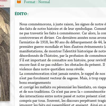
Format :
Normal
ÉDITO :
Nous commémorons, à juste raison, les signes de notre ém
des faits de notre histoire et de leur symbolique. Commémo
ne pas travestir les faits à commémorer. Car alors, la c
controverses et diviser. Ces dernières années nous avons 
l’armistice de 1918, les 80 ans du débarquement de 44, la
première guerre mondiale et bien d’autres évènements (atte
manifestations, de montrer l’identité historique de notre
désordonnés de l’histoire, par la profusion de commémorat
S’il est important de connaître son histoire, pour revivifi
encore faut-il ne pas oublier= les obstacles du présent. Il 
violence dans notre quotidien nous révèle.
La commémoration n’est jamais neutre, le rappel de nos t
n’est pas forcément vecteur de sagesse. Mais, à trop rappe
bons enseignements
et corrigé les méfaits ou pérennisé les bienfaits, on risq
et de nos traditions. Ce n’est pas avec la « commémorite 
des interactions entre notre passé et notre présent n’est u
compris par tous. Souvent, les discours perpétuent tragi
ignorent les faits qui rassemblent et apaisent. Ainsi en e