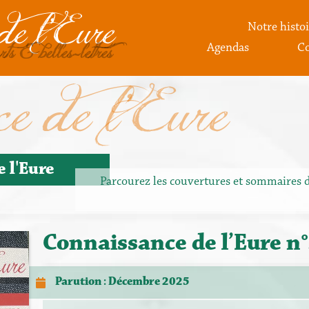
de l'Eure
Notre histoi
rts & belles-lettres
Agendas
Co
e de l'Eure
 l'Eure
Parcourez les couvertures et sommaires 
Connaissance de l’Eure n
Parution : Décembre 2025