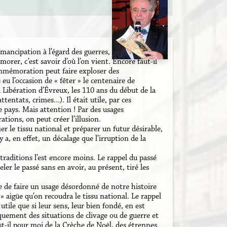
ancipation à l’égard des guerres, des religions ou
rer, c’est savoir d’où l’on vient. Encore faut-il
ommémoration peut faire exploser des
eu l’occasion de « fêter » le centenaire de
 Libération d’Évreux, les 110 ans du début de la
ntats, crimes...). Il était utile, par ces
 pays. Mais attention ! Par des usages
ions, on peut créer l’illusion.
er le tissu national et préparer un futur désirable,
y a, en effet, un décalage que l’irruption de la
raditions l’est encore moins. Le rappel du passé
ler le passé sans en avoir, au présent, tiré les
ue de faire un usage désordonné de notre histoire
» aigüe qu’on recoudra le tissu national. Le rappel
tile que si leur sens, leur bien fondé, en est
quement des situations de clivage ou de guerre et
st-il pour moi de la Crèche de Noël, des étrennes