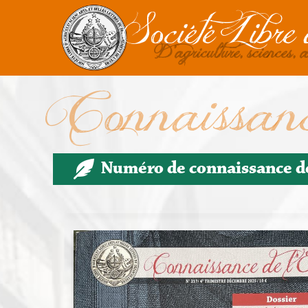
Société Libre 
D'agriculture, sciences, a
Connaissanc
Numéro de connaissance de