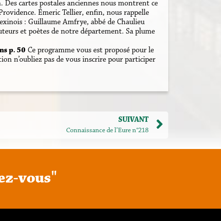
. Des cartes postales anciennes nous montrent ce
Providence. Émeric Tellier, enfin, nous rappelle
vexinois : Guillaume Amfrye, abbé de Chaulieu
uteurs et poètes de notre département. Sa plume
ns p. 50
Ce programme vous est proposé pour le
on n’oubliez pas de vous inscrire pour participer
SUIVANT
Connaissance de l’Eure n°218
e
z
-
v
o
u
s
"