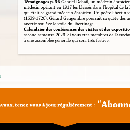
Témoignages p. 36
Gabriel Dehail, un médecin ébroïcien
médecin opérant en 1917 les blessés dans l’hôpital de la 
qui était ce grand médecin ébroïcien. Un poète libertin 
(1639-1720). Gérard Gengembre poursuit sa quête des a
avertie soulève le voile du libertinage…
Calendrier des conférences des visites et des expositio
second semestre 2026. Si vous êtes membres de l’associati
à une assemblée générale qui sera très festive.
6
"
A
b
o
n
n
avaux,
tenez
vous
à
jour
régulièrement
: