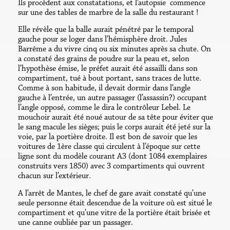
Ils procèdent aux constatations, et l’autopsie commence
sur une des tables de marbre de la salle du restaurant !
Elle révèle que la balle aurait pénétré par le temporal
gauche pour se loger dans l’hémisphère droit. Jules
Barrême a du vivre cinq ou six minutes après sa chute. On
a constaté des grains de poudre sur la peau et, selon
l’hypothèse émise, le préfet aurait été assailli dans son
compartiment, tué à bout portant, sans traces de lutte.
Comme à son habitude, il devait dormir dans l’angle
gauche à l’entrée, un autre passager (l’assassin?) occupant
l’angle opposé, comme le dira le contrôleur Lebel. Le
mouchoir aurait été noué autour de sa tête pour éviter que
le sang macule les sièges; puis le corps aurait été jeté sur la
voie, par la portière droite. Il est bon de savoir que les
voitures de 1ère classe qui circulent à l’époque sur cette
ligne sont du modèle courant A3 (dont 1084 exemplaires
construits vers 1850) avec 3 compartiments qui ouvrent
chacun sur l’extérieur.
A l’arrêt de Mantes, le chef de gare avait constaté qu’une
seule personne était descendue de la voiture où est situé le
compartiment et qu’une vitre de la portière était brisée et
une canne oubliée par un passager.