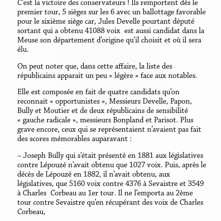
C’est la victoire des conservateurs ! Ils remportent dès le
premier tour, 5 sièges sur les 6 avec un ballottage favorable
pour le sixième siège car, Jules Develle pourtant député
sortant qui a obtenu 41088 voix est aussi candidat dans la
Meuse son département d’origine qu’il choisit et où il sera
élu.
On peut noter que, dans cette affaire, la liste des
républicains apparait un peu « légère » face aux notables.
Elle est composée en fait de quatre candidats qu’on
reconnait « opportunistes », Messieurs Develle, Papon,
Bully et Moutier et de deux républicains de sensibilité
« gauche radicale », messieurs Bonpland et Parisot. Plus
grave encore, ceux qui se représentaient n’avaient pas fait
des scores mémorables auparavant :
– Joseph Bully qui s’était présenté en 1881 aux législatives
contre Lépouzé n’avait obtenu que 1027 voix. Puis, après le
décès de Lépouzé en 1882, il n’avait obtenu, aux
législatives, que 5160 voix contre 4376 à Sevaistre et 3549
à Charles Corbeau au 1er tour. Il ne l’emporta au 2ème
tour contre Sevaistre qu’en récupérant des voix de Charles
Corbeau,