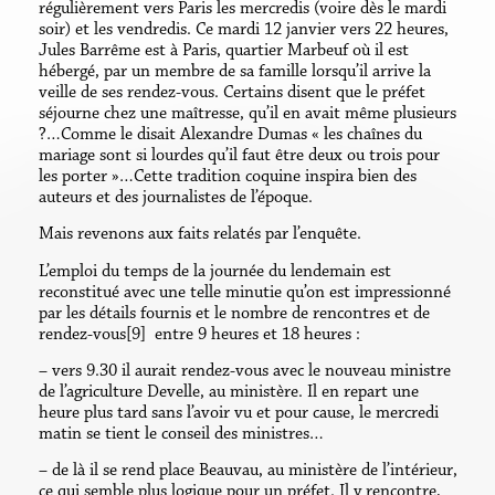
régulièrement vers Paris les mercredis (voire dès le mardi
soir) et les vendredis. Ce mardi 12 janvier vers 22 heures,
Jules Barrême est à Paris, quartier Marbeuf où il est
hébergé, par un membre de sa famille lorsqu’il arrive la
veille de ses rendez-vous. Certains disent que le préfet
séjourne chez une maîtresse, qu’il en avait même plusieurs
?…Comme le disait Alexandre Dumas « les chaînes du
mariage sont si lourdes qu’il faut être deux ou trois pour
les porter »…Cette tradition coquine inspira bien des
auteurs et des journalistes de l’époque.
Mais revenons aux faits relatés par l’enquête.
L’emploi du temps de la journée du lendemain est
reconstitué avec une telle minutie qu’on est impressionné
par les détails fournis et le nombre de rencontres et de
rendez-vous[9] entre 9 heures et 18 heures :
– vers 9.30 il aurait rendez-vous avec le nouveau ministre
de l’agriculture Develle, au ministère. Il en repart une
heure plus tard sans l’avoir vu et pour cause, le mercredi
matin se tient le conseil des ministres…
– de là il se rend place Beauvau, au ministère de l’intérieur,
ce qui semble plus logique pour un préfet. Il y rencontre,