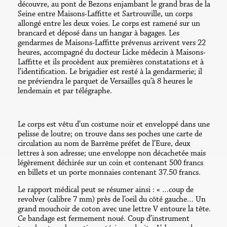
découvre, au pont de Bezons enjambant le grand bras de la
Seine entre Maisons-Laffitte et Sartrouville, un corps
allongé entre les deux voies. Le corps est ramené sur un
brancard et déposé dans un hangar à bagages. Les
gendarmes de Maisons-Laffitte prévenus arrivent vers 22
heures, accompagné du docteur Licke médecin à Maisons-
Laffitte et ils procèdent aux premières constatations et à
l’identification. Le brigadier est resté à la gendarmerie; il
ne préviendra le parquet de Versailles qu’à 8 heures le
lendemain et par télégraphe.
Le corps est vêtu d’un costume noir et enveloppé dans une
pelisse de loutre; on trouve dans ses poches une carte de
circulation au nom de Barrême préfet de l’Eure, deux
lettres à son adresse; une enveloppe non décachetée mais
légèrement déchirée sur un coin et contenant 500 francs
en billets et un porte monnaies contenant 37.50 francs.
Le rapport médical peut se résumer ainsi : « …coup de
revolver (calibre 7 mm) près de l’oeil du côté gauche… Un
grand mouchoir de coton avec une lettre V entoure la tête.
Ce bandage est fermement noué. Coup d’instrument