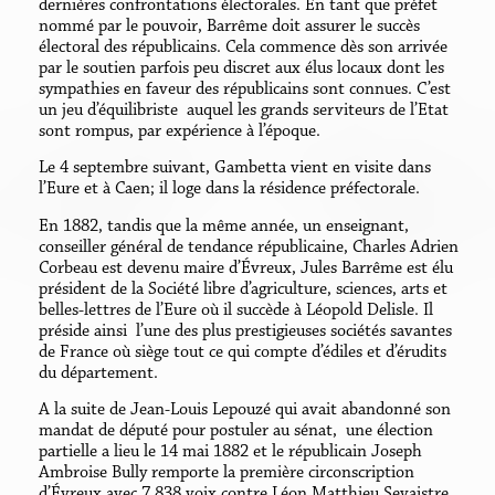
dernières confrontations électorales. En tant que préfet
nommé par le pouvoir, Barrême doit assurer le succès
électoral des républicains. Cela commence dès son arrivée
par le soutien parfois peu discret aux élus locaux dont les
sympathies en faveur des républicains sont connues. C’est
un jeu d’équilibriste auquel les grands serviteurs de l’Etat
sont rompus, par expérience à l’époque.
Le 4 septembre suivant, Gambetta vient en visite dans
l’Eure et à Caen; il loge dans la résidence préfectorale.
En 1882, tandis que la même année, un enseignant,
conseiller général de tendance républicaine, Charles Adrien
Corbeau est devenu maire d’Évreux, Jules Barrême est élu
président de la Société libre d’agriculture, sciences, arts et
belles-lettres de l’Eure où il succède à Léopold Delisle. Il
préside ainsi l’une des plus prestigieuses sociétés savantes
de France où siège tout ce qui compte d’édiles et d’érudits
du département.
A la suite de Jean-Louis Lepouzé qui avait abandonné son
mandat de député pour postuler au sénat, une élection
partielle a lieu le 14 mai 1882 et le républicain Joseph
Ambroise Bully remporte la première circonscription
d’Évreux avec 7 838 voix contre Léon Matthieu Sevaistre