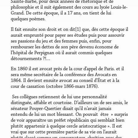
Sainte-Barbe, pour deux années de rhétorique et de
philosophie et il suit également des cours au lycée Louis-le-
Grand. De cette époque, il a 17 ans, on tient de lui
quelques poèmes.
Il fait ensuite son droit et on dit[1] que, dès cette époque il
aurait emprunté pour payer ses études puis pour assouvir
ses passions du jeu et des femmes puis, enfin, pour
rembourser les dettes de son père devenu économe de
l’hôpital de Perpignan où il aurait commis quelques
détournements ?!…
En 1860 il est avocat près de la cour d’appel de Paris. et il
sera même secrétaire de la conférence des Avocats en
1864. Il devient ensuite avocat au conseil d’État et à la
cour de cassation (octobre 1866-mars 1876).
Ses collègues retiennent de lui une personnalité
distinguée, affable et courtoise. D’ailleurs un de ses amis, le
sénateur Pouyer-Quertier disait qu’il n’avait jamais
entendu de lui un mot blessant. On pouvait être » surpris
de voir apparaître un préfet républicain qui semblait bien
plutôt appartenir à quelque cercle aristocratique ». Il est
vrai que sur cette première partie de sa vie on l’aurait
plutôt classé comme un conservateur, chrétien avec des