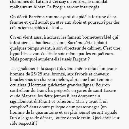
chanoines du Latran à Cerizay ou encore, le candidat
malheureux Albert De Broglie seront interrogés.
On décrit Barrême comme ayant dilapidé la fortune de sa
femme et qu’il aurait pu être aux abois et poursuivi par des
créanciers capables de tout…
On en vient aussi à accuser les fameux bonneteurs[14] qui
infestaient la banlieue et dont Barrême s’était plaint
quelques temps avant, à son directeur de cabinet. C’est une
hypothèse avancée dès le soir même par les enquêteurs.
Mais pourquoi auraient-ils laissés l’argent ?
Le signalement du suspect devient même celui d’un jeune
homme de 25/28 ans, bronzé, aux favoris et cheveux
bouclés sous un chapeau melon, alors que huit témoins
oculaires (Hottman guichetier grandes lignes, Boirron
contrôleur du train, les préposés en gares de saint-Lazare
ou de Mantes, les deux jeunes filles) donnent un
signalement différant et cohérent. Mais y avait-il un
complice? Sans doute puisque deux personnages (un
homme de la quarantaine et un plus jeune) seront signalé
l’un à la gare de départ, l’autre dans le train. Quel était leur
rôle respectif ?