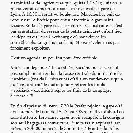
au ministère de l’agriculture qu’il quitte à 15.10; Puis on le
retrouverait dans un café sous les arcades de la gare de
Lyon. A 16.30 il serait vu boulevard Malesherbes puis de
retour rue La Boétie pour enfin atterrir à la gare saint
Lazare. En fait la gare n’est pas encore reconstruite et c’est
par une station du réseau de la petite ceinture) qu’ont lieu
les départs du Paris-Cherbourg d’où sans doute les
contrôles plus soigneux que l’enquête va révéler mais pas
forcément exploiter.
C’est un agenda un peu fou pour être crédible.
Après son déjeuner à l’assemblée, Barrême ne se serait-il
pas, simplement rendu à la caisse centrale du ministère de
l’intérieur (rue de l’Université) où il a un rendez-vous qui a
du être confirmé le matin pour y retirer les fonds
« spéciaux » destinés à régler les frais de la campagne
électorale ?!
En fin d’après midi, vers 17.30 le Préfet rejoint la gare où il
doit prendre le train de 18.55 pour Evreux. Il va d’abord en
salle d’attente 1ere classe après avoir récupéré à la consigne
son seul bagage (sa couverture). Sur ce train express il est
prévu, à 20h 00 un arrêt de 5 minutes à Mantes-la-Jolie.