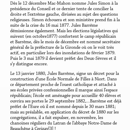
Dès le 12 décembre Mac-Mahon nomme Jules Simon à la
présidence du Conseil et ce dernier tente de concilier la
droite et l’extrême gauche, divisées au sujet des questions
religieuses. Simon échouera et son ministère prend fin à la
suite de la crise du 16 mai 1877. Jules Barrême
démissionne également. Mais les élections législatives qui
suivent (en octobre1877) confortent le camp républicain
et Barrême, dès le mois de décembre est nommé secrétaire
général de la préfecture de la Gironde où on le voit très
actif, en particulier lors des inondations de février 1879.
Puis le 3 mai 1879 il devient préfet des Deux-Sèvres et il
s’y distingue encore.
Le 13 janvier 1880, Jules Barrême, signe un décret pour la
construction d’une École Normale de Filles à Niort. Dans
ce département proche de l’ouest catholique et attaché à
ses écoles privées confessionnelles il marque ainsi l’espace
républicain; l’école est aménagée pour accueillir 40 élèves et
ouvrira ses portes le 29 septembre 1882,…Barrême est déjà
préfet de l’Eure où il est nommé depuis le 30 mars 1881;
mais au préalable, en application du décret de 1880 sur les
congrégations, il a fait expulser, en novembre, les
chanoines réguliers du Latran de l’abbaye Notre-Dame de
Beauchêne à Cerizay[3] !