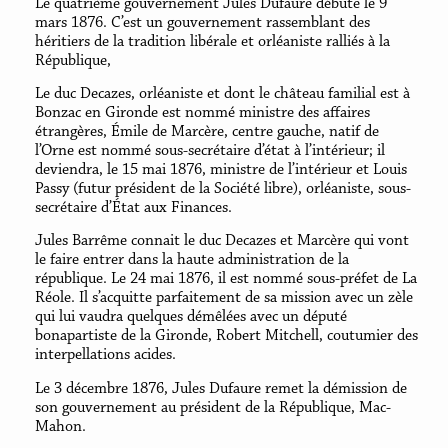
Le quatrième gouvernement Jules Dufaure débute le 9
mars 1876. C’est un gouvernement rassemblant des
héritiers de la tradition libérale et orléaniste ralliés à la
République,
Le duc Decazes, orléaniste et dont le château familial est à
Bonzac en Gironde est nommé ministre des affaires
étrangères, Émile de Marcère, centre gauche, natif de
l’Orne est nommé sous-secrétaire d’état à l’intérieur; il
deviendra, le 15 mai 1876, ministre de l’intérieur et Louis
Passy (futur président de la Société libre), orléaniste, sous-
secrétaire d’État aux Finances.
Jules Barrême connait le duc Decazes et Marcère qui vont
le faire entrer dans la haute administration de la
république. Le 24 mai 1876, il est nommé sous-préfet de La
Réole. Il s’acquitte parfaitement de sa mission avec un zèle
qui lui vaudra quelques démêlées avec un député
bonapartiste de la Gironde, Robert Mitchell, coutumier des
interpellations acides.
Le 3 décembre 1876, Jules Dufaure remet la démission de
son gouvernement au président de la République, Mac-
Mahon.