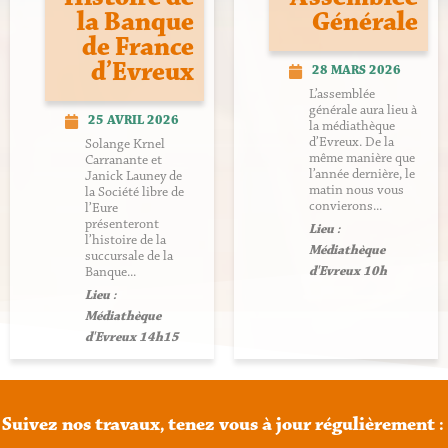
la Banque
Générale
de France
d’Evreux
28 MARS 2026
L’assemblée
générale aura lieu à
25 AVRIL 2026
la médiathèque
d’Evreux. De la
Solange Krnel
même manière que
Carranante et
l’année dernière, le
Janick Launey de
matin nous vous
la Société libre de
convierons...
l’Eure
présenteront
Lieu :
l’histoire de la
Médiathèque
succursale de la
d'Evreux 10h
Banque...
Lieu :
Médiathèque
d'Evreux 14h15
Suivez
nos
travaux,
tenez
vous
à
jour
régulièrement
: