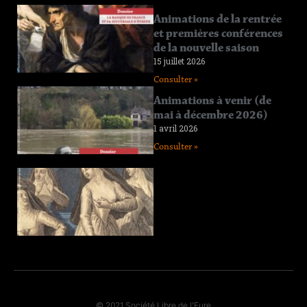
Connaissance
Animations de la rentrée
de l’Eure
et premières conférences
n°219
de la nouvelle saison
12 juin 2026
15 juillet 2026
Consulter »
Consulter »
Connaissance
Animations à venir (de
de l’Eure
mai à décembre 2026)
n°218
1 avril 2026
11 avril 2026
Consulter »
Consulter »
Connaissance
de l’Eure
n°217
29 janvier 2026
Consulter »
© 2021 Société Libre de l'Eure