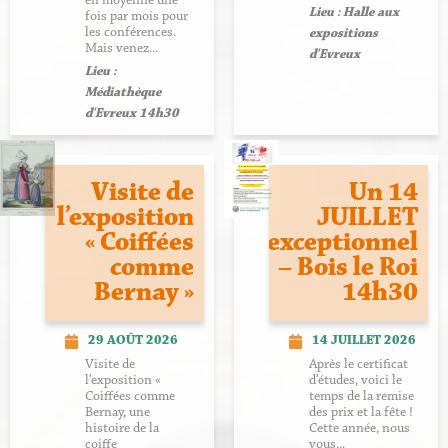
en moyenne une
Lieu : Halle aux
fois par mois pour
les conférences.
expositions
Mais venez...
d'Evreux
Lieu :
Médiathèque
d'Evreux 14h30
Visite de
Un 14
l’exposition
JUILLET
« Coiffées
exceptionnel
comme
– Bois le Roi
Bernay »
14h30
29 AOÛT 2026
14 JUILLET 2026
Visite de
Après le certificat
l’exposition «
d’études, voici le
Coiffées comme
temps de la remise
Bernay, une
des prix et la fête !
histoire de la
Cette année, nous
coiffe
vous...