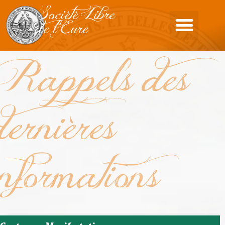
Société Libre
de l'Eure
Rappels des
dernières
informations