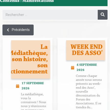
Contenus : Manifestations
Précédents
La
WEEK END
Médiathèque,
DES ASSO’
son histoire,
son
4 SEPTEMBRE
fonctionnement
2026
Comme chaque
année nous serons
17 SEPTEMBRE
présents au week-
end des Asso’,
2026
nouvelle
La médiathèque,
dénomination du
vous la
Forum des
connaissez ! Nous
Associations. Il se
nous y réunissons
tiendra du...