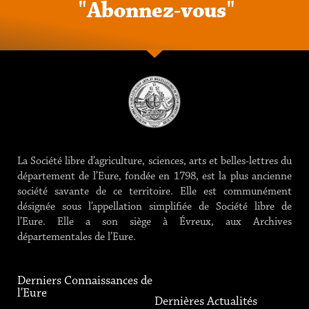
"
A
b
o
n
n
e
z
-
v
o
u
s
"
La Société libre d’agriculture, sciences, arts et belles-lettres du
département de l’Eure, fondée en 1798, est la plus ancienne
société savante de ce territoire. Elle est communément
désignée sous l’appellation simplifiée de Société libre de
l’Eure. Elle a son siège à Évreux, aux Archives
départementales de l’Eure.
Derniers Connaissances de
l'Eure
Dernières Actualités