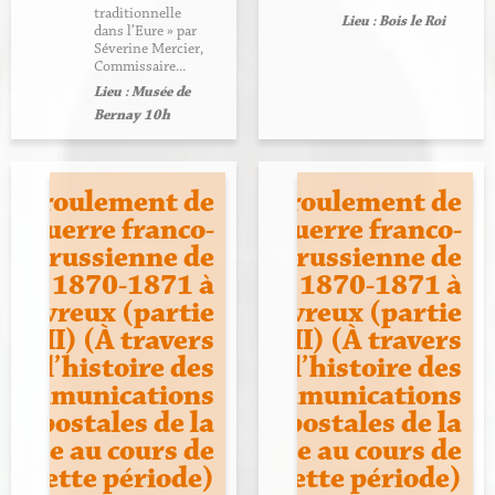
traditionnelle
Lieu : Bois le Roi
dans l’Eure » par
Séverine Mercier,
Commissaire...
Lieu : Musée de
Bernay 10h
Déroulement de
Déroulement de
la guerre franco-
la guerre franco-
prussienne de
prussienne de
1870-1871 à
1870-1871 à
Evreux (partie
Evreux (partie
III) (À travers
II) (À travers
l’histoire des
l’histoire des
communications
communications
postales de la
postales de la
ville au cours de
ville au cours de
cette période)
cette période)