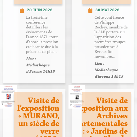
20 JUIN 2026
30 MAI 2026
La troisième
Cette conférence
conférence
de Philippe
détaillera les
Rochey, membre de
événements de
la SLE portera sur
l’année 1871 : tout
l’apparition des
d’abord la pression
premières troupes
croissante due à la
prussiennes à
présence de plus...
Evreux fin
novembre...
Lieu :
Lieu :
Médiathèque
Médiathèque
d'Evreux 14h15
d'Evreux 14h15
Visite de
Visite de
l’exposition
l’exposition aux
« MURANO,
Archives
un siècle de
Départementales
verre
: « Jardins de