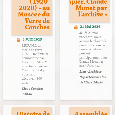
(1920-
papier, Claude
2020) » au
Monet par
Muséee du
l’archive »
Verre de
Conches
21 MAI 2026
Jeudi 21 mai
prochain, nous
6 JUIN 2025
aurons le plaisir de
pouvoir découvrir
MURANO, un
une exposition
siècle de verre
portant
(1920-2020)Visite
principalement sur
commentée par
Claude Monet et
Coraline TATZKY,
ses « Jardins...
attachée au musée
Coraline Tatzky
Lieu : Archives
vous fera
Départementales
découvrir 100
de l'Eure 14h30
ans...
Lieu : Conches
14h30
Histoire de
Assemblée