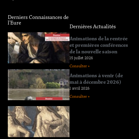
Derniers Connaissances de
l'Eure
Dernières Actualités
Connaissance
Animations de la rentrée
de l’Eure
et premières conférences
n°219
de la nouvelle saison
12 juin 2026
15 juillet 2026
Consulter »
Consulter »
Connaissance
Animations à venir (de
de l’Eure
mai à décembre 2026)
n°218
1 avril 2026
11 avril 2026
Consulter »
Consulter »
Connaissance
de l’Eure
n°217
29 janvier 2026
Consulter »