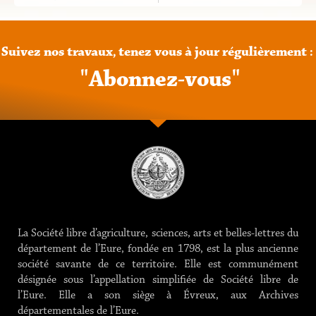
Suivez
nos
travaux,
tenez
vous
à
jour
régulièrement
:
"
A
b
o
n
n
e
z
-
v
o
u
s
"
La Société libre d’agriculture, sciences, arts et belles-lettres du
département de l’Eure, fondée en 1798, est la plus ancienne
société savante de ce territoire. Elle est communément
désignée sous l’appellation simplifiée de Société libre de
l’Eure. Elle a son siège à Évreux, aux Archives
départementales de l’Eure.