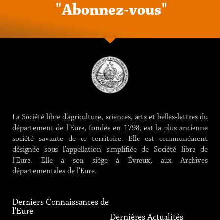
"
A
b
o
n
n
e
z
-
v
o
u
s
"
La Société libre d’agriculture, sciences, arts et belles-lettres du
département de l’Eure, fondée en 1798, est la plus ancienne
société savante de ce territoire. Elle est communément
désignée sous l’appellation simplifiée de Société libre de
l’Eure. Elle a son siège à Évreux, aux Archives
départementales de l’Eure.
Derniers Connaissances de
l'Eure
Dernières Actualités