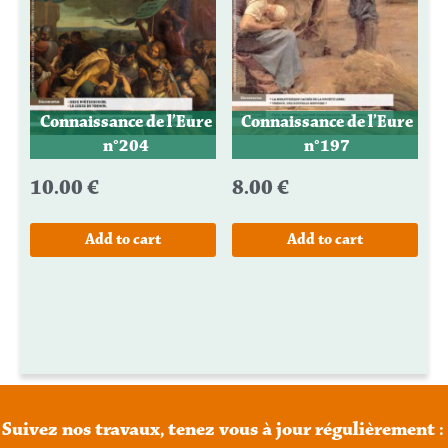
Connaissance de l’Eure
Connaissance de l’Eure
n°204
n°197
10.00
€
8.00
€
Add to cart
Add to cart
Suivez
nos
travaux,
tenez
vous
à
jour
régulièrement
: