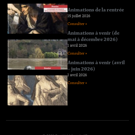
Connaissance
Animations de la rentrée
de l’Eure
15 juillet 2026
n°219
Consulter »
12 juin 2026
Animations à venir (de
Consulter »
mai à décembre 2026)
Connaissance
1 avril 2026
de l’Eure
Consulter »
n°218
11 avril 2026
Animations à venir (avril
– juin 2026)
Consulter »
1 avril 2026
Connaissance
Consulter »
de l’Eure
n°217
29 janvier 2026
Consulter »