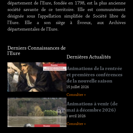
département de l’Eure, fondée en 1798, est la plus ancienne
société savante de ce territoire. Elle est communément
désignée sous l’appellation simplifiée de Société libre de
l’Eure. Elle a son siège à Évreux, aux Archives
départementales de l’Eure.
Derniers Connaissances de
l'Eure
Dernières Actualités
Connaissance
Animations de la rentrée
de l’Eure
et premières conférences
n°219
de la nouvelle saison
12 juin 2026
15 juillet 2026
Consulter »
Consulter »
Connaissance
Animations à venir (de
de l’Eure
mai à décembre 2026)
n°218
1 avril 2026
11 avril 2026
Consulter »
Consulter »