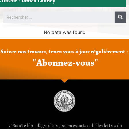
Auteur :
Janick Launey
No data was found
Suivez
nos
travaux,
tenez
vous
à
jour
régulièrement
:
"
A
b
o
n
n
e
z
-
v
o
u
s
"
La Société libre d’agriculture, sciences, arts et belles-lettres du