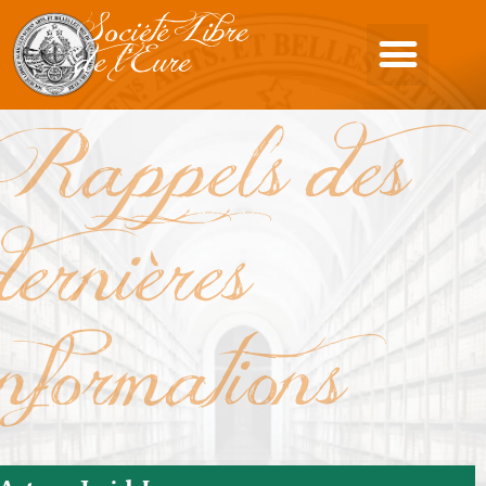
Société Libre
de l'Eure
Rappels des
dernières
informations