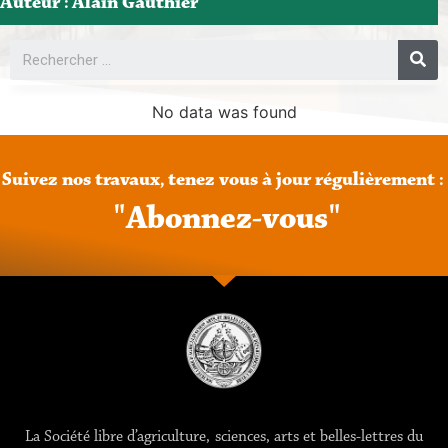
Auteur :
Alain Gauthier
No data was found
Suivez
nos
travaux,
tenez
vous
à
jour
régulièrement
:
"
A
b
o
n
n
e
z
-
v
o
u
s
"
La Société libre d’agriculture, sciences, arts et belles-lettres du