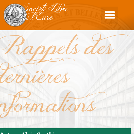
Société Libre
de l'Eure
Rappels des
dernières
informations