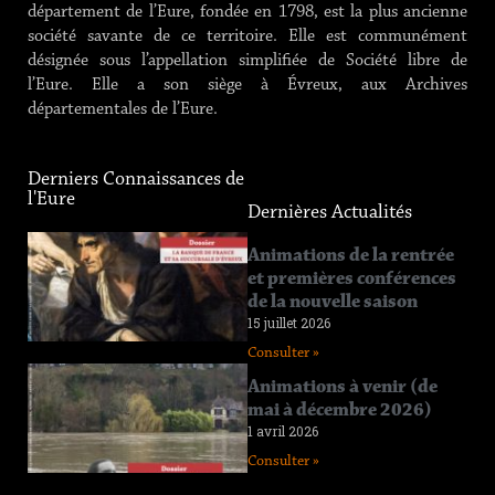
département de l’Eure, fondée en 1798, est la plus ancienne
société savante de ce territoire. Elle est communément
désignée sous l’appellation simplifiée de Société libre de
l’Eure. Elle a son siège à Évreux, aux Archives
départementales de l’Eure.
Derniers Connaissances de
l'Eure
Dernières Actualités
Connaissance
Animations de la rentrée
de l’Eure
et premières conférences
n°219
de la nouvelle saison
12 juin 2026
15 juillet 2026
Consulter »
Consulter »
Connaissance
Animations à venir (de
de l’Eure
mai à décembre 2026)
n°218
1 avril 2026
11 avril 2026
Consulter »
Consulter »