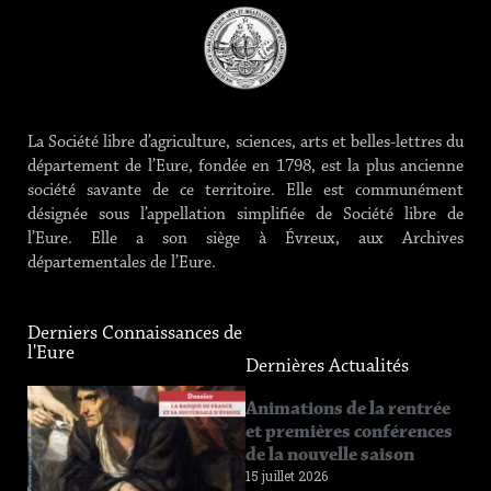
La Société libre d’agriculture, sciences, arts et belles-lettres du
département de l’Eure, fondée en 1798, est la plus ancienne
société savante de ce territoire. Elle est communément
désignée sous l’appellation simplifiée de Société libre de
l’Eure. Elle a son siège à Évreux, aux Archives
départementales de l’Eure.
Derniers Connaissances de
l'Eure
Dernières Actualités
Connaissance
Animations de la rentrée
de l’Eure
et premières conférences
n°219
de la nouvelle saison
12 juin 2026
15 juillet 2026