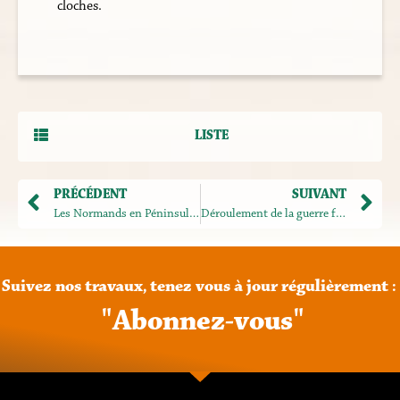
cloches.
LISTE
PRÉCÉDENT
SUIVANT
Les Normands en Péninsule ibérique
Déroulement de la guerre franco-prussienne de 1870-1871 à Evreux (modification du programme prévu)
Suivez
nos
travaux,
tenez
vous
à
jour
régulièrement
:
"
A
b
o
n
n
e
z
-
v
o
u
s
"