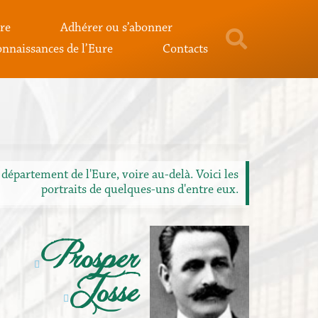
re
Adhérer ou s’abonner
nnaissances de l’Eure
Contacts
département de l'Eure, voire au-delà. Voici les
portraits de quelques-uns d'entre eux.
Prosper
Josse