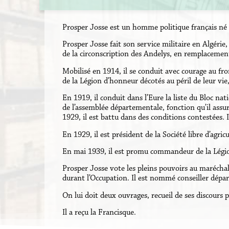
Prosper Josse est un homme politique français né le
Prosper Josse fait son service militaire en Algérie,
de la circonscription des Andelys, en remplacement d
Mobilisé en 1914, il se conduit avec courage au fr
de la Légion d’honneur décotés au péril de leur vi
En 1919, il conduit dans l’Eure la liste du Bloc na
de l’assemblée départementale, fonction qu’il ass
1929, il est battu dans des conditions contestées. 
En 1929, il est président de la Société libre d’agricu
En mai 1939, il est promu commandeur de la Légi
Prosper Josse vote les pleins pouvoirs au maréchal P
durant l’Occupation. Il est nommé conseiller dépa
On lui doit deux ouvrages, recueil de ses discours p
Il a reçu la Francisque.