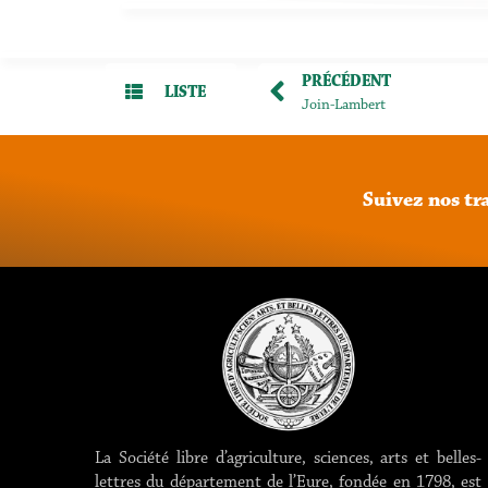
PRÉCÉDENT
LISTE
Join-Lambert
Suivez
nos
tr
La Société libre d’agriculture, sciences, arts et belles-
lettres du département de l’Eure, fondée en 1798, est