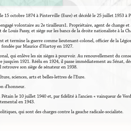
 15 octobre 1874 à Pinterville (Eure) et décédé le 25 juillet 1953 à P
 engagé volontaire au 2e tirailleurs1. Propriétaire, agent de change et
e Louis Passy, et siège sur les bancs de la droite nationaliste à la Ch
ont et termine la guerre comme lieutenant-colonel, officier de la Légi
e, fondée par Maurice d’Hartoy en 1927.
tional, qui enlève les six sièges à pourvoir. Au renouvellement du conse
ure jusqu’en 1921. Réélu en 1924, il passe immédiatement au Sénat, dè
Il retrouve son siège de sénateur en 1938.
lture, sciences, arts et belles-lettres de l’Eure.
on d’honneur.
étain le 10 juillet 1940 et, par fidélité à l’ancien « vainqueur de Ver
rtemental en 1943.
olitiques, qui sont des charges contre la gauche radicale-socialiste.