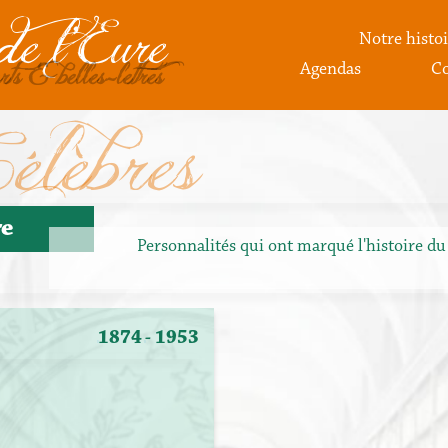
de l'Eure
Notre histoi
rts & belles-lettres
Agendas
Co
élèbres
re
Personnalités qui ont marqué l'histoire du 
1874
- 1953