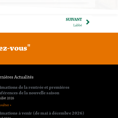
SUIVANT
Labbé
e
z
-
v
o
u
s
"
rnières Actualités
imations de la rentrée et premières
nférences de la nouvelle saison
uillet 2026
sulter »
imations à venir (de mai à décembre 2026)