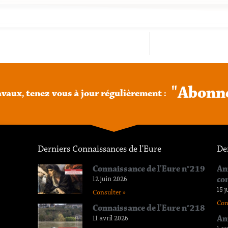
"
A
b
o
n
n
avaux,
tenez
vous
à
jour
régulièrement
:
Derniers Connaissances de l'Eure
De
Connaissance de l’Eure n°219
An
12 juin 2026
co
15 j
Consulter »
Con
Connaissance de l’Eure n°218
11 avril 2026
An