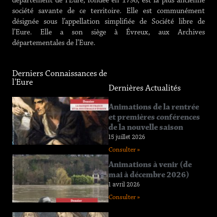
département de l’Eure, fondée en 1798, est la plus ancienne
société savante de ce territoire. Elle est communément
désignée sous l’appellation simplifiée de Société libre de
l’Eure. Elle a son siège à Évreux, aux Archives
départementales de l’Eure.
Derniers Connaissances de
l'Eure
Dernières Actualités
Connaissance
Animations de la rentrée
de l’Eure
et premières conférences
n°219
de la nouvelle saison
12 juin 2026
15 juillet 2026
Consulter »
Consulter »
Connaissance
Animations à venir (de
de l’Eure
mai à décembre 2026)
n°218
1 avril 2026
11 avril 2026
Consulter »
Consulter »
Connaissance