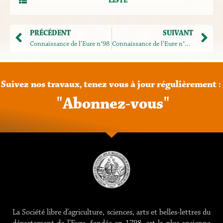
LISTE
PRÉCÉDENT
SUIVANT
Connaissance de l’Eure n°98
Connaissance de l’Eure n°100
Suivez
nos
travaux,
tenez
vous
à
jour
régulièrement
:
"
A
b
o
n
n
e
z
-
v
o
u
s
"
La Société libre d’agriculture, sciences, arts et belles-lettres du