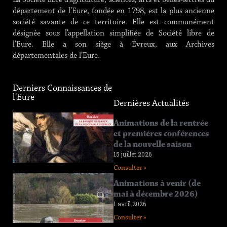
La Société libre d’agriculture, sciences, arts et belles-lettres du
département de l’Eure, fondée en 1798, est la plus ancienne
société savante de ce territoire. Elle est communément
désignée sous l’appellation simplifiée de Société libre de
l’Eure. Elle a son siège à Évreux, aux Archives
départementales de l’Eure.
Derniers Connaissances de
l'Eure
Dernières Actualités
Connaissance
Animations de la rentrée
de l’Eure
et premières conférences
n°219
de la nouvelle saison
12 juin 2026
15 juillet 2026
Consulter »
Consulter »
Connaissance
Animations à venir (de
de l’Eure
mai à décembre 2026)
n°218
1 avril 2026
11 avril 2026
Consulter »
Consulter »