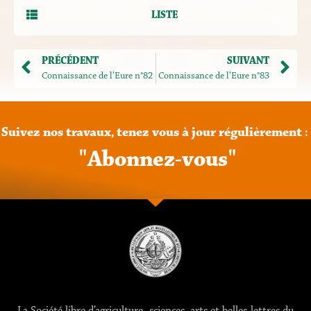
LISTE
PRÉCÉDENT
SUIVANT
Connaissance de l’Eure n°82
Connaissance de l’Eure n°83
Suivez
nos
travaux,
tenez
vous
à
jour
régulièrement
:
"
A
b
o
n
n
e
z
-
v
o
u
s
"