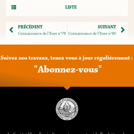
LISTE
PRÉCÉDENT
SUIVANT
Connaissance de l’Eure n°78
Connaissance de l’Eure n°80
Suivez
nos
travaux,
tenez
vous
à
jour
régulièrement
:
"
A
b
o
n
n
e
z
-
v
o
u
s
"