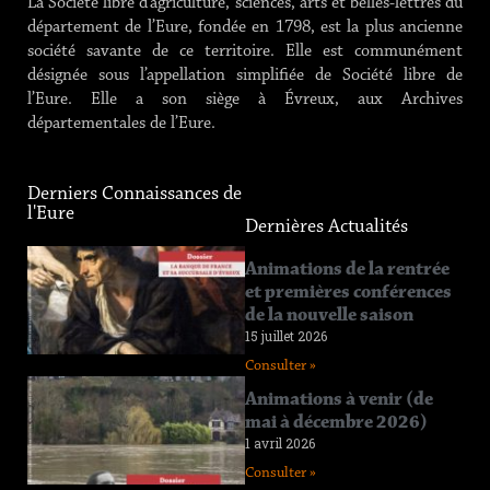
La Société libre d’agriculture, sciences, arts et belles-lettres du
département de l’Eure, fondée en 1798, est la plus ancienne
société savante de ce territoire. Elle est communément
désignée sous l’appellation simplifiée de Société libre de
l’Eure. Elle a son siège à Évreux, aux Archives
départementales de l’Eure.
Derniers Connaissances de
l'Eure
Dernières Actualités
Connaissance
Animations de la rentrée
de l’Eure
et premières conférences
n°219
de la nouvelle saison
12 juin 2026
15 juillet 2026
Consulter »
Consulter »
Connaissance
Animations à venir (de
de l’Eure
mai à décembre 2026)
n°218
1 avril 2026
11 avril 2026
Consulter »
Consulter »