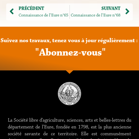
PRÉCÉDENT
SUIVANT
Connaissance de l’Eure n°65
Connaissance de l’Eure n°68
Suivez
nos
travaux,
tenez
vous
à
jour
régulièrement
:
"
A
b
o
n
n
e
z
-
v
o
u
s
"
La Société libre d’agriculture, sciences, arts et belles-lettres du
département de l’Eure, fondée en 1798, est la plus ancienne
société savante de ce territoire. Elle est communément