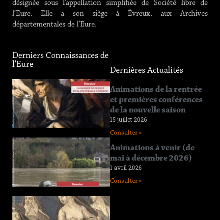
désignée sous l’appellation simplifiée de Société libre de
l’Eure. Elle a son siège à Évreux, aux Archives
départementales de l’Eure.
Derniers Connaissances de
l'Eure
Dernières Actualités
Connaissance
Animations de la rentrée
de l’Eure
et premières conférences
n°219
de la nouvelle saison
12 juin 2026
15 juillet 2026
Consulter »
Consulter »
Connaissance
Animations à venir (de
de l’Eure
mai à décembre 2026)
n°218
1 avril 2026
11 avril 2026
Consulter »
Consulter »
Connaissance
de l’Eure