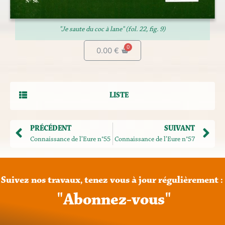
"Je saute du coc à lane" (fol. 22, fig. 9)
0.00
€
LISTE
PRÉCÉDENT
SUIVANT
Connaissance de l’Eure n°55
Connaissance de l’Eure n°57
Suivez
nos
travaux,
tenez
vous
à
jour
régulièrement
:
"
A
b
o
n
n
e
z
-
v
o
u
s
"