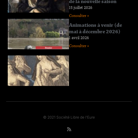
de la nouvelle saison
12 juin 2026
15 juillet 2026
Consulter »
Consulter »
Connaissance
Animations à venir (de
de l’Eure
mai à décembre 2026)
n°218
1 avril 2026
11 avril 2026
Consulter »
Consulter »
Connaissance
de l’Eure
n°217
29 janvier 2026
Consulter »
© 2021 Société Libre de l'Eure