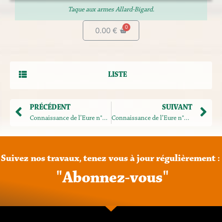
Taque aux armes Allard-Bigard.
0.00
€
LISTE
PRÉCÉDENT
SUIVANT
Connaissance de l’Eure n°41-42
Connaissance de l’Eure n°44-45
Suivez
nos
travaux,
tenez
vous
à
jour
régulièrement
:
"
A
b
o
n
n
e
z
-
v
o
u
s
"