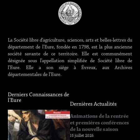
La Société libre d’agriculture, sciences, arts et belles-lettres du
département de l’Eure, fondée en 1798, est la plus ancienne
société savante de ce territoire. Elle est communément
désignée sous l’appellation simplifiée de Société libre de
l’Eure. Elle a son siège à Évreux, aux Archives
départementales de l’Eure.
Derniers Connaissances de
l'Eure
Dernières Actualités
Connaissance
Animations de la rentrée
de l’Eure
et premières conférences
n°219
de la nouvelle saison
12 juin 2026
15 juillet 2026