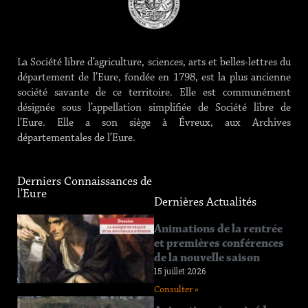
La Société libre d’agriculture, sciences, arts et belles-lettres du
département de l’Eure, fondée en 1798, est la plus ancienne
société savante de ce territoire. Elle est communément
désignée sous l’appellation simplifiée de Société libre de
l’Eure. Elle a son siège à Évreux, aux Archives
départementales de l’Eure.
Derniers Connaissances de
l'Eure
Dernières Actualités
Connaissance
Animations de la rentrée
de l’Eure
et premières conférences
n°219
de la nouvelle saison
12 juin 2026
15 juillet 2026
Consulter »
Consulter »
Connaissance