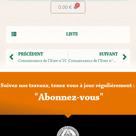
0.00
€
LISTE
PRÉCÉDENT
SUIVANT
Connaissance de l’Eure n°21
Connaissance de l’Eure n°23-24
Suivez
nos
travaux,
tenez
vous
à
jour
régulièrement
:
"
A
b
o
n
n
e
z
-
v
o
u
s
"