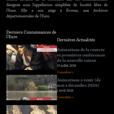
désignée sous l’appellation simplifiée de Société libre de
l’Eure. Elle a son siège à Évreux, aux Archives
départementales de l’Eure.
Derniers Connaissances de
l'Eure
Dernières Actualités
Connaissance
Animations de la rentrée
de l’Eure
et premières conférences
n°219
de la nouvelle saison
12 juin 2026
15 juillet 2026
Consulter »
Consulter »
Connaissance
Animations à venir (de
de l’Eure
mai à décembre 2026)
n°218
1 avril 2026
11 avril 2026
Consulter »
Consulter »
Connaissance
de l’Eure