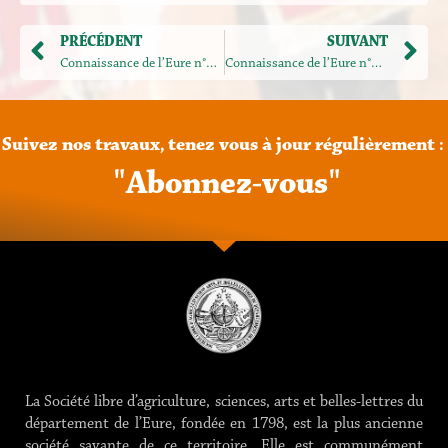
PRÉCÉDENT
SUIVANT
Connaissance de l’Eure n°156
Connaissance de l’Eure n°158
Suivez
nos
travaux,
tenez
vous
à
jour
régulièrement
:
"
A
b
o
n
n
e
z
-
v
o
u
s
"
La Société libre d’agriculture, sciences, arts et belles-lettres du
département de l’Eure, fondée en 1798, est la plus ancienne
société savante de ce territoire. Elle est communément