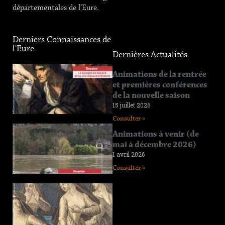
départementales de l’Eure.
Derniers Connaissances de
l'Eure
Dernières Actualités
Connaissance
Animations de la rentrée
de l’Eure
et premières conférences
n°219
de la nouvelle saison
12 juin 2026
15 juillet 2026
Consulter »
Consulter »
Connaissance
Animations à venir (de
de l’Eure
mai à décembre 2026)
n°218
1 avril 2026
11 avril 2026
Consulter »
Consulter »
Connaissance
de l’Eure
n°217
29 janvier 2026