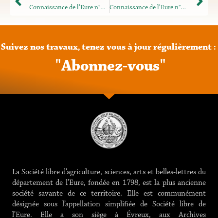
Connaissance de l’Eure n°125
Connaissance de l’Eure n°128-129
Suivez
nos
travaux,
tenez
vous
à
jour
régulièrement
:
"
A
b
o
n
n
e
z
-
v
o
u
s
"
La Société libre d’agriculture, sciences, arts et belles-lettres du
département de l’Eure, fondée en 1798, est la plus ancienne
société savante de ce territoire. Elle est communément
désignée sous l’appellation simplifiée de Société libre de
l’Eure. Elle a son siège à Évreux, aux Archives