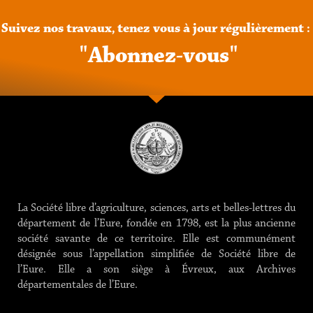
Suivez
nos
travaux,
tenez
vous
à
jour
régulièrement
:
"
A
b
o
n
n
e
z
-
v
o
u
s
"
La Société libre d’agriculture, sciences, arts et belles-lettres du
département de l’Eure, fondée en 1798, est la plus ancienne
société savante de ce territoire. Elle est communément
désignée sous l’appellation simplifiée de Société libre de
l’Eure. Elle a son siège à Évreux, aux Archives
départementales de l’Eure.