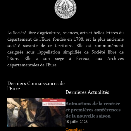
La Société libre d’agriculture, sciences, arts et belles-lettres du
département de l’Eure, fondée en 1798, est la plus ancienne
société savante de ce territoire. Elle est communément
désignée sous l’appellation simplifiée de Société libre de
l’Eure. Elle a son siège à Évreux, aux Archives
départementales de l’Eure.
Derniers Connaissances de
l'Eure
Dernières Actualités
Connaissance
Animations de la rentrée
de l’Eure
et premières conférences
n°219
de la nouvelle saison
12 juin 2026
15 juillet 2026
Consulter »
Consulter »