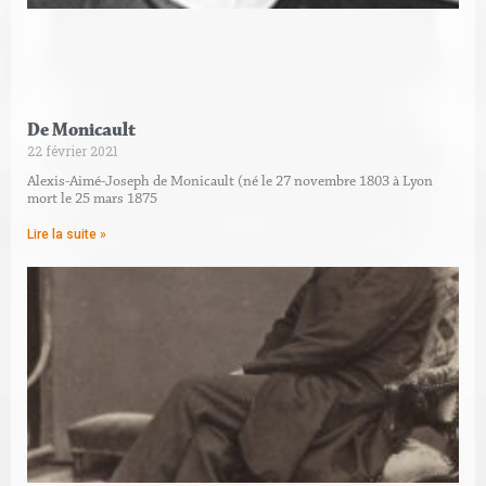
L
De Monicault
22 février 2021
Alexis-Aimé-Joseph de Monicault (né le 27 novembre 1803 à Lyon
mort le 25 mars 1875
Lire la suite »