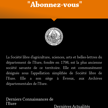
"
A
b
o
n
n
e
z
-
v
o
u
s
"
La Société libre d’agriculture, sciences, arts et belles-lettres du
département de l’Eure, fondée en 1798, est la plus ancienne
société savante de ce territoire. Elle est communément
désignée sous l’appellation simplifiée de Société libre de
l’Eure. Elle a son siège à Évreux, aux Archives
départementales de l’Eure.
Derniers Connaissances de
l'Eure
Dernières Actualités