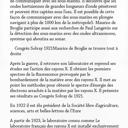
de communiquer avec les sous-marins. Il découvre que les
ondes hertziennes de grandes longueurs d’onde pénètrent
et peuvent être captées sous l’eau. Il est possible de cette
façon de communiquer avec des sous-marins en plongée
navigant à plus de 1000 km de la métropole5. Maurice de
Broglie participe aussi aux recherches de Paul Langevin sur
la détection des sous-marins avec des ondes ultrasonores,
système qui aboutira au sonar.
Congrès Solvay 1921Maurice de Broglie se trouve tout à
droite
Après la guerre, il retrouve son laboratoire et reprend ses
études sur l’action des rayons X. Il obtient les premiers
spectres de la fluorescence provoquée par le
bombardement de la matière avec des rayons X. Il met au
point les méthodes pour obtenir le spectre d’énergie des
électrons arrachés à la matière par les rayons X. Il présente
ses résultats au Congrès Solvay de 1921.
En 1922 il est élu président de la Société libre d’agriculture,
sciences, arts et belles-lettres de l’Eure
A partir de 1923, le laboratoire connu comme Le
laboratoire français des rayons X est installé exclusivement