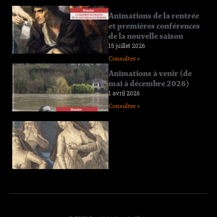
Connaissance
Animations de la rentrée
de l’Eure
et premières conférences
n°219
de la nouvelle saison
12 juin 2026
15 juillet 2026
Consulter »
Consulter »
Connaissance
Animations à venir (de
de l’Eure
mai à décembre 2026)
n°218
1 avril 2026
11 avril 2026
Consulter »
Consulter »
Connaissance
de l’Eure
n°217
29 janvier 2026
Consulter »